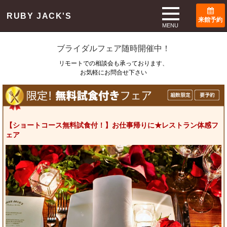
TOP
ブライダルフェア
RUBY JACK'S
来館予約
Bridal Fair
MENU
ブライダルフェア随時開催中！
リモートでの相談会も承っております、
お気軽にお問合せ下さい
【ショートコース無料試食付！】お仕事帰りに★レストラン体感フ
ェア