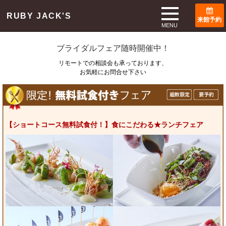
TOP
ブライダルフェア
RUBY JACK'S
来館予約
Bridal Fair
MENU
ブライダルフェア随時開催中！
リモートでの相談会も承っております、
お気軽にお問合せ下さい
【ショートコース無料試食付！】食にこだわる★ランチフェア