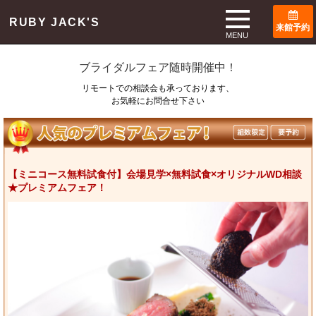
TOP
ブライダルフェア
RUBY JACK'S
来館予約
Bridal Fair
MENU
ブライダルフェア随時開催中！
リモートでの相談会も承っております、
お気軽にお問合せ下さい
【ミニコース無料試食付】会場見学×無料試食×オリジナルWD相談
★プレミアムフェア！