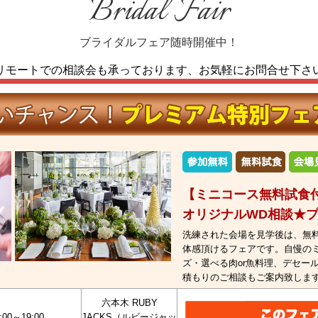
Bridal Fair
ブライダルフェア随時開催中！
リモートでの相談会も承っております、
お気軽にお問合せ下さ
【ミニコース無料試食付
オリジナルWD相談★
洗練された会場を見学後は、無料
体感頂けるフェアです。自慢の
ズ・選べる肉or魚料理、デセー
積もりのご相談もご案内致しま
六本木 RUBY
:00～19:00
JACKS（ルビージャッ