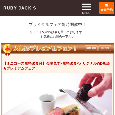
TOP
ブライダルフェア
RUBY JACK'S
来館予約
Bridal Fair
MENU
ブライダルフェア随時開催中！
リモートでの相談会も承っております、
お気軽にお問合せ下さい
【ミニコース無料試食付】会場見学×無料試食×オリジナルWD相談
★プレミアムフェア！