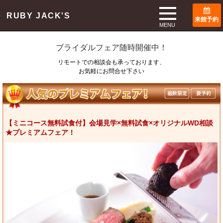
TOP
ブライダルフェア
RUBY JACK'S
来館予約
Bridal Fair
MENU
ブライダルフェア随時開催中！
リモートでの相談会も承っております、
お気軽にお問合せ下さい
【ミニコース無料試食付】会場見学×無料試食×オリジナルWD相談
★プレミアムフェア！