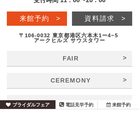
受付時間 11 : 00〜20 : 00
来館予約
>
資料請求
>
〒106-0032 東京都港区六本木1ー4−5
アークヒルズ サウスタワー
>
FAIR
>
CEREMONY
>
BANQUET
ブライダルフェア
来館予約
電話見学予約
>
GALLERY