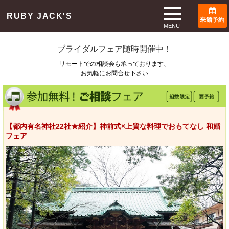
TOP
ブライダルフェア
RUBY JACK'S
来館予約
Bridal Fair
MENU
ブライダルフェア随時開催中！
リモートでの相談会も承っております、
お気軽にお問合せ下さい
【都内有名神社22社★紹介】神前式×上質な料理でおもてなし 和婚
フェア