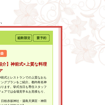
い
紹介】神前式×上質な料理
ア
神前式とレストランでの上質なおも
ィングプランをご紹介。都内有名神
おります。挙式当日も専任スタッフ
フェアでは会場見学＆お見積もり、
。
・日枝赤坂神社・湯島天満宮・神田