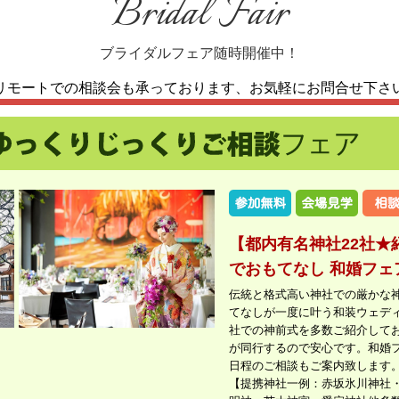
Bridal Fair
ブライダルフェア随時開催中！
リモートでの相談会も承っております、
お気軽にお問合せ下さ
【都内有名神社22社★
でおもてなし 和婚フェ
伝統と格式高い神社での厳かな
てなしが一度に叶う和装ウェデ
社での神前式を多数ご紹介して
が同行するので安心です。和婚
日程のご相談もご案内致します
【提携神社一例：赤坂氷川神社