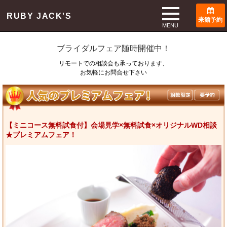
TOP
ブライダルフェア
RUBY JACK'S
来館予約
Bridal Fair
MENU
ブライダルフェア随時開催中！
リモートでの相談会も承っております、
お気軽にお問合せ下さい
【ミニコース無料試食付】会場見学×無料試食×オリジナルWD相談
★プレミアムフェア！