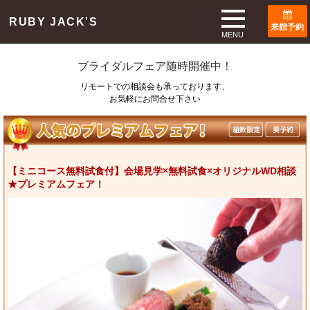
TOP
ブライダルフェア
RUBY JACK'S
来館予約
Bridal Fair
MENU
ブライダルフェア随時開催中！
リモートでの相談会も承っております、
お気軽にお問合せ下さい
【ミニコース無料試食付】会場見学×無料試食×オリジナルWD相談
★プレミアムフェア！