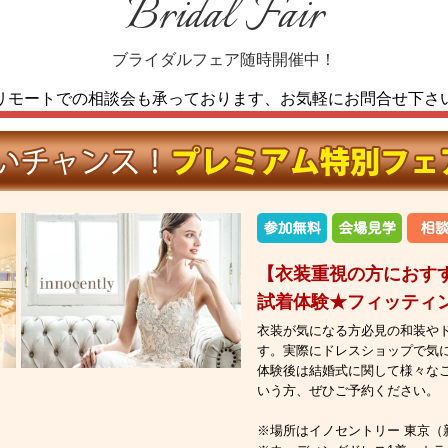
Bridal Fair
ブライダルフェア随時開催中！
リモートでの相談会も承っております、
お気軽にお問合せ下さ
【衣装重視の方におす
試着体験★フィッティ
衣装が気になる方必見の和装や
す。実際にドレスショップで気
体験後は結婚式に関して様々な
いう方、ぜひご予約ください。
※場所はイノセントリー 東京（