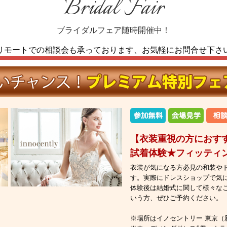
Bridal Fair
ブライダルフェア随時開催中！
リモートでの相談会も承っております、
お気軽にお問合せ下さ
【衣装重視の方におす
試着体験★フィッティ
衣装が気になる方必見の和装や
す。実際にドレスショップで気
体験後は結婚式に関して様々な
いう方、ぜひご予約ください。
※場所はイノセントリー 東京（