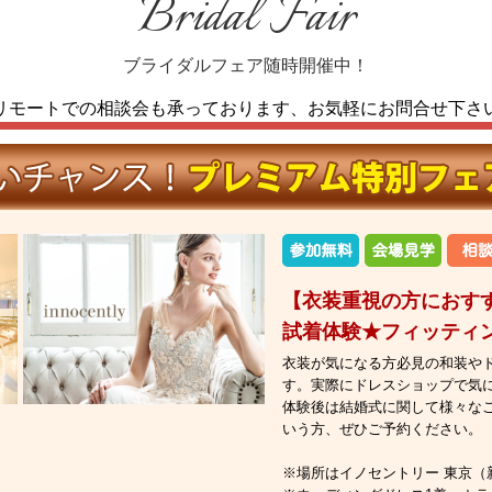
Bridal Fair
ブライダルフェア随時開催中！
リモートでの相談会も承っております、
お気軽にお問合せ下さ
【衣装重視の方におす
試着体験★フィッティ
衣装が気になる方必見の和装や
す。実際にドレスショップで気
体験後は結婚式に関して様々な
いう方、ぜひご予約ください。
※場所はイノセントリー 東京（