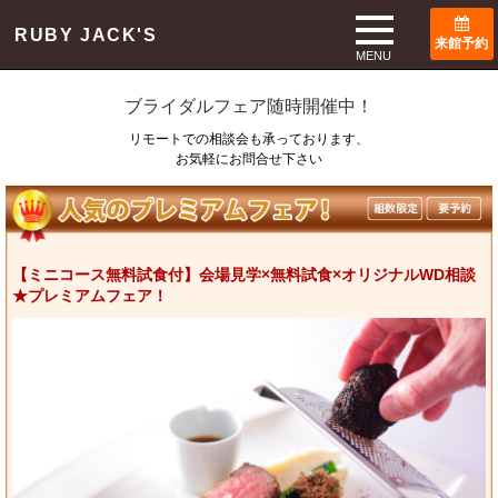
TOP
ブライダルフェア
RUBY JACK'S
来館予約
Bridal Fair
MENU
ブライダルフェア随時開催中！
リモートでの相談会も承っております、
お気軽にお問合せ下さい
【ミニコース無料試食付】会場見学×無料試食×オリジナルWD相談
★プレミアムフェア！