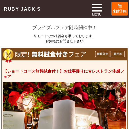
TOP
ブライダルフェア
RUBY JACK'S
来館予約
Bridal Fair
MENU
ブライダルフェア随時開催中！
リモートでの相談会も承っております、
お気軽にお問合せ下さい
【ショートコース無料試食付！】お仕事帰りに★レストラン体感フ
ェア