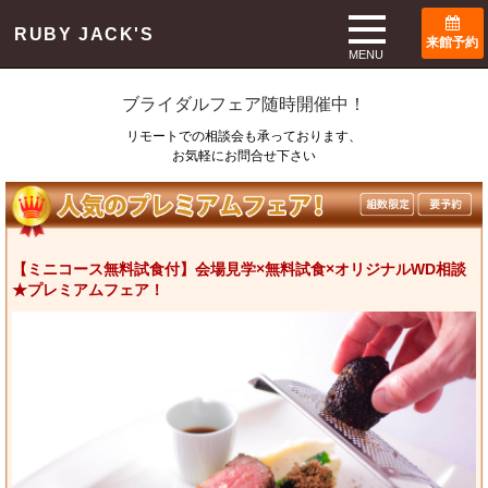
TOP
ブライダルフェア
RUBY JACK'S
来館予約
Bridal Fair
MENU
ブライダルフェア随時開催中！
リモートでの相談会も承っております、
お気軽にお問合せ下さい
【ミニコース無料試食付】会場見学×無料試食×オリジナルWD相談
★プレミアムフェア！